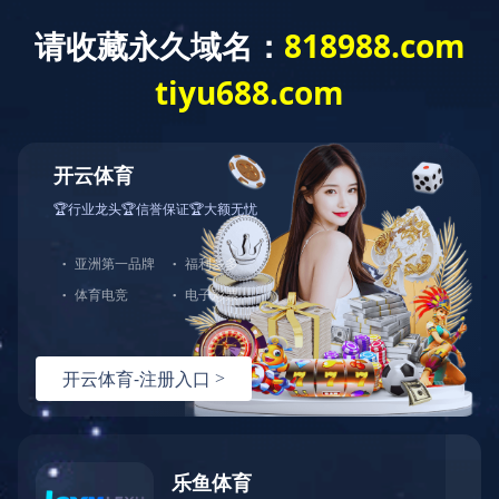
150 8598 8761
首页
关于我们
公司简介
企业文化
荣誉资质
产品中心
智能安防领域
信息发布系统
远程会议系统
LED显示屏
乐鱼官方网站
新闻资讯
公司新闻
行业新闻
通知公告
服务中心
服务理念
售后服务
解决方案
人才招聘
人才理念
招聘信息
乐鱼官方网站
联系方式
在线留言