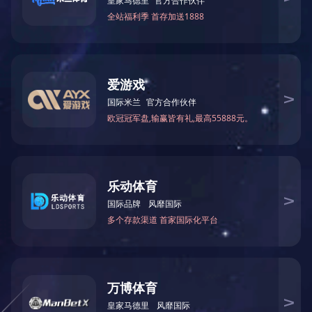
PREV

NEXT

您现在的位置：
首页