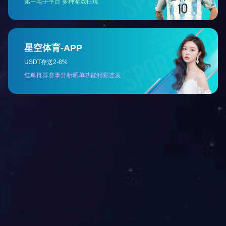
升降柱系列
巡更系列
巡更系列
门禁考勤一体机
门禁考勤一体机
门禁考勤一体机
门禁考勤一体机
上一页
1
2
…
4
下一页
CONTACT INFORMATION