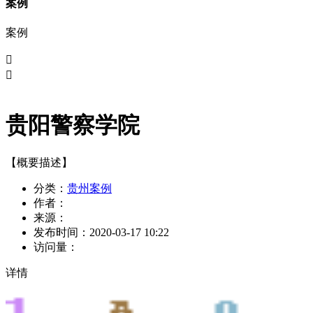
案例
案例


贵阳警察学院
【概要描述】
分类：
贵州案例
作者：
来源：
发布时间：
2020-03-17 10:22
访问量：
详情