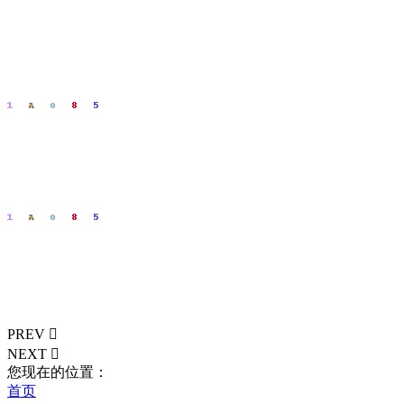
PREV

NEXT

您现在的位置：
首页