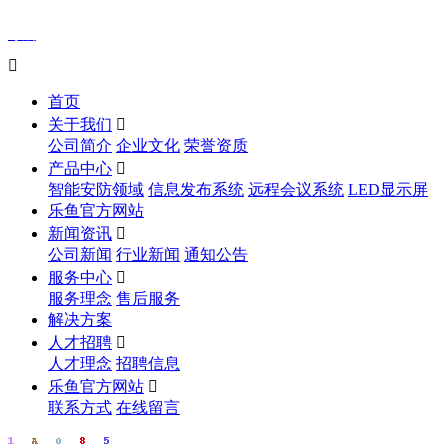
导航

首页
关于我们

公司简介
企业文化
荣誉资质
产品中心

智能安防领域
信息发布系统
远程会议系统
LED显示屏
乐鱼官方网站
新闻资讯

公司新闻
行业新闻
通知公告
服务中心

服务理念
售后服务
解决方案
人才招聘

人才理念
招聘信息
乐鱼官方网站

联系方式
在线留言