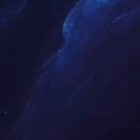
还要数酒店的门锁了。相较于家庭用户自己安装的普通门锁，酒
级，更换成安全系数更高的智能门锁。
锁、指纹解锁这些功能。在购买同类产品时，明星推荐或使用的
没电时我们在门外，又该如何为它充电，再打开房门？今天，我
的基础结构，就是用电机带动机械锁芯，完成原来人工转动钥匙
内置嵌入式处理器和智慧监控系统，大大提升了开关门的效率，