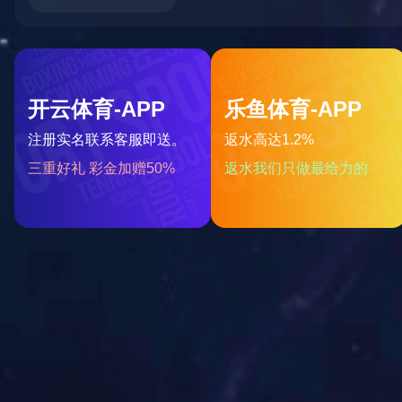
PREV

NEXT

您现在的位置：
首页