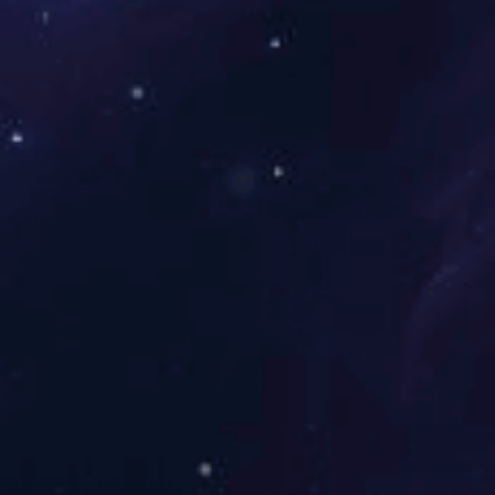
传统门锁在开门时，需要掏钥匙，插钥匙，旋转3次，拔
匙，旋转3次，拔钥匙，一共7个动作；而智能锁就1-2个动作
二、智能锁没电了怎么开门
1、USB紧急供电
智能门锁在工作时，需要用电来启动开门。如果哪天，它
都会随身携带USB和充电宝，这是一个好习惯。咱们将USB
开门了。
一般情况下，智能门会产生低电压报警提示，如会出现“
以下几个位置：后面板，锁体上，集中供电。智能门锁大多内
它充电。