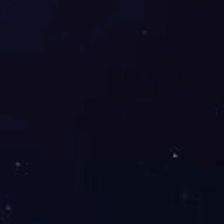
，一共2个动作。传统门锁在关门时，需要关门，掏钥匙，插钥
门的动作减少了5-6个，在便利性上有了极大的飞跃。
，被关在门外，咱们可以用USB来为门锁充电。现在，很多人
就能为门锁进行紧急供电了，届时你输入指纹或者密码，就可以打
及时更换门锁电池。安装电池需要知道电池所在的位置，一般在
有问题，如果出现缺电报警提示，需要大家及时更换电池或者为