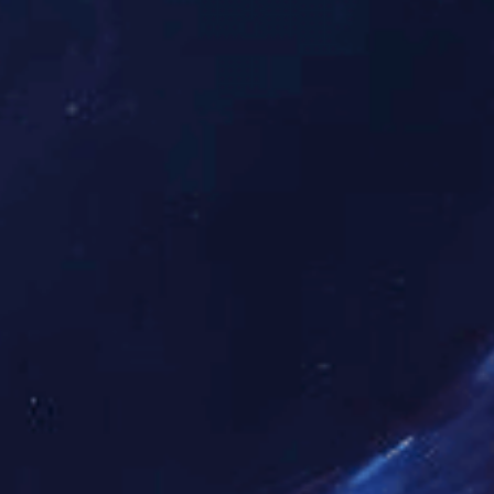
门锁，酒店安装的智能门锁给人一种很便捷、很安全的感受。当