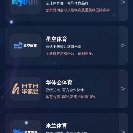
导航

首页
关于我们

公司简介
企业文化
荣誉资质
产品中心

智能安防领域
信息发布系统
远程会议系统
LED显示屏
乐鱼官方网站
新闻资讯

公司新闻
行业新闻
通知公告
服务中心

服务理念
售后服务
解决方案
人才招聘

人才理念
招聘信息
乐鱼官方网站

联系方式
在线留言