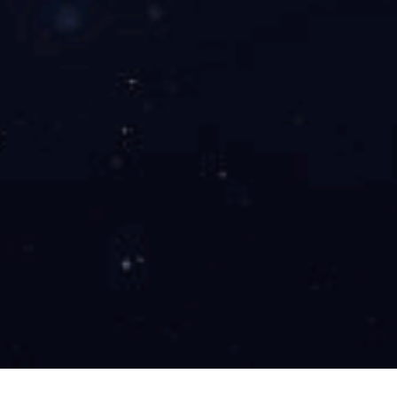
上一个
:
无
下一个
:
贵州东华工程
上一个
:
无
下一个
:
贵州东华工程
CONTACT INFORMATION
联系方式
贵州省贵阳市观山湖区观山西路乾图中心广场A栋一单元17—4
15085988761
18984065526
643339550@qq.com
OFFICIAL ACCOUNTS
公众号
欢迎关注公众号
欢迎关注小程序