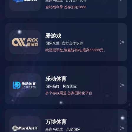
PREV

NEXT

您现在的位置：
首页