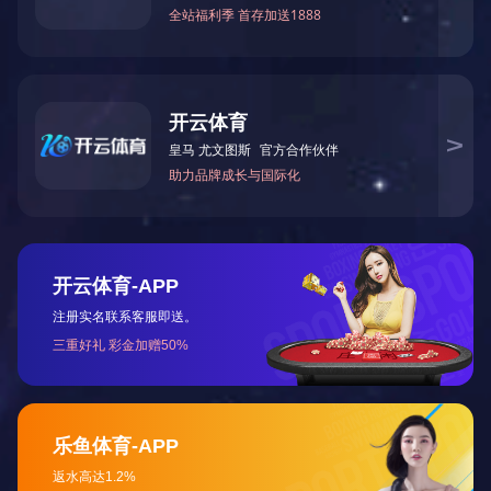
/
乐鱼官方网站
/
贵州案例
/
贵州省工地实名制项目
资讯分类


贵州省工地实名制项目
分类：
贵州案例
作者：
来源：
发布时间：
2024-05-10 19:15
访问量：
【概要描述】