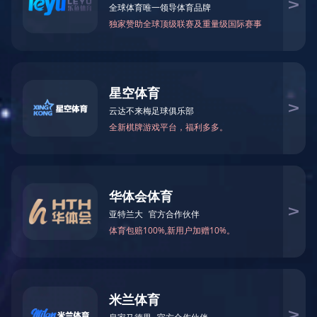
导航

首页
关于我们

公司简介
企业文化
荣誉资质
产品中心

智能安防领域
信息发布系统
远程会议系统
LED显示屏
乐鱼官方网站
新闻资讯

公司新闻
行业新闻
通知公告
服务中心

服务理念
售后服务
解决方案
人才招聘

人才理念
招聘信息
乐鱼官方网站

联系方式
在线留言